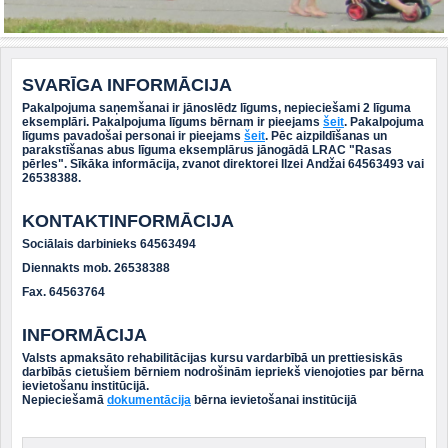
SVARĪGA INFORMĀCIJA
Pakalpojuma saņemšanai ir jānoslēdz līgums, nepieciešami 2 līguma
eksemplāri. Pakalpojuma līgums bērnam ir pieejams
šeit
. Pakalpojuma
līgums pavadošai personai ir pieejams
šeit
. Pēc aizpildīšanas un
parakstīšanas abus līguma eksemplārus jānogādā LRAC "Rasas
pērles". Sīkāka informācija, zvanot direktorei Ilzei Andžai 64563493 vai
26538388.
KONTAKTINFORMĀCIJA
Sociālais darbinieks 64563494
Diennakts mob. 26538388
Fax. 64563764
INFORMĀCIJA
Valsts apmaksāto rehabilitācijas kursu vardarbībā un prettiesiskās
darbībās cietušiem bērniem nodrošinām iepriekš vienojoties par bērna
ievietošanu institūcijā.
Nepieciešamā
dokumentācija
bērna ievietošanai institūcijā