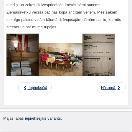
cimdiņi un zeķes dzīvespriecīgās krāsās bērni saņems
Ziemassvētku vecīša paciņās kopā ar citām veltēm. Mēs sakām
sirsnīgu paldies visām tālumā dzīvojošajām dāmām par to, ka mūs
atceras un par mums rūpējas.
Iepriekšējā
Nākamā
Mājas lapas
iepriekšējais variants
.