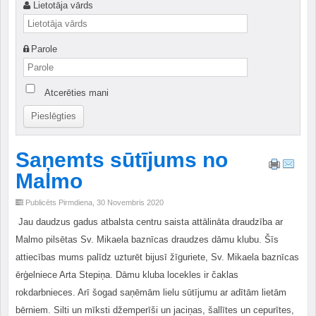
Lietotāja vārds
Parole
Atcerēties mani
Saņemts sūtījums no
Malmo
Publicēts Pirmdiena, 30 Novembris 2020
Jau daudzus gadus atbalsta centru saista attālināta draudzība ar
Malmo pilsētas Sv. Mikaela baznīcas draudzes dāmu klubu. Šīs
attiecības mums palīdz uzturēt bijusī žīguriete, Sv. Mikaela baznīcas
ērģelniece Arta Stepiņa. Dāmu kluba locekles ir čaklas
rokdarbnieces. Arī šogad saņēmām lielu sūtījumu ar adītām lietām
bērniem. Silti un mīksti džemperīši un jaciņas, šallītes un cepurītes,